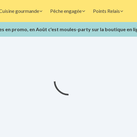
Cuisine gourmande
Pêche engagée
Points Relais
s en promo, en Août c'est moules-party sur la boutique en li