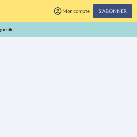
Mon compte
S'ABONNER
gne 🔥