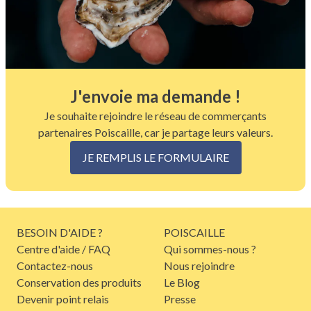
J'envoie ma demande !
Je souhaite rejoindre le réseau de commerçants
partenaires Poiscaille, car je partage leurs valeurs.
JE REMPLIS LE FORMULAIRE
BESOIN D'AIDE ?
POISCAILLE
Centre d'aide / FAQ
Qui sommes-nous ?
Contactez-nous
Nous rejoindre
Conservation des produits
Le Blog
Devenir point relais
Presse