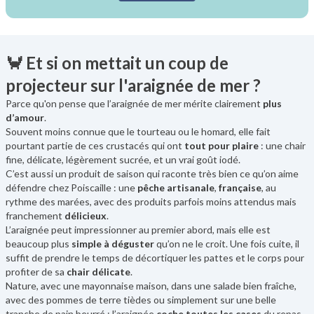
🦀 Et si on mettait un coup de
projecteur sur l'araignée de mer ?
Parce qu'on pense que l’araignée de mer mérite clairement
plus
d’amour
.
Souvent moins connue que le tourteau ou le homard, elle fait
pourtant partie de ces crustacés qui ont
tout pour plaire
: une chair
fine, délicate, légèrement sucrée, et un vrai goût iodé.
C’est aussi un produit de saison qui raconte très bien ce qu’on aime
défendre chez Poiscaille : une
pêche artisanale
,
française
, au
rythme des marées, avec des produits parfois moins attendus mais
franchement
délicieux
.
L’araignée peut impressionner au premier abord, mais elle est
beaucoup plus
simple à déguster
qu’on ne le croit. Une fois cuite, il
suffit de prendre le temps de décortiquer les pattes et le corps pour
profiter de sa
chair délicate
.
Nature, avec une mayonnaise maison, dans une salade bien fraîche,
avec des pommes de terre tièdes ou simplement sur une belle
tranche de pain beurré : l’araignée
coche toutes les cases
du repas