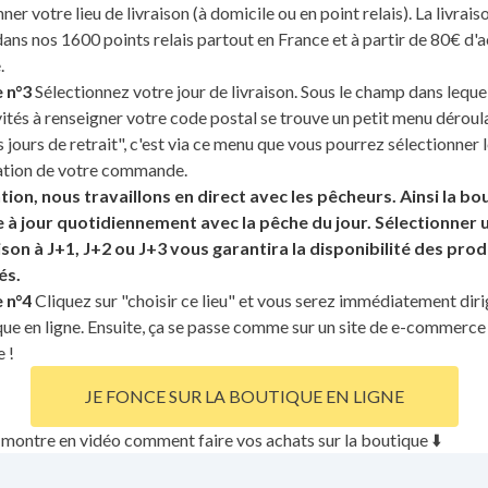
ner votre lieu de livraison (à domicile ou en point relais).
La livrais
dans nos 1600 points relais partout en France et à partir de 80€ d'a
.
 n°3
Sélectionnez votre jour de livraison. Sous le champ dans leque
vités à renseigner votre code postal se trouve un petit menu déroul
s jours de retrait", c'est via ce menu que vous pourrez sélectionner l
ation de votre commande.
ion, nous travaillons en direct avec les pêcheurs. Ainsi la bo
e à jour quotidiennement avec la pêche du jour. Sélectionner 
ison à J+1, J+2 ou J+3 vous garantira la disponibilité des prod
és.
 n°4
Cliquez sur "choisir ce lieu" et vous serez immédiatement diri
ue en ligne.
Ensuite, ça se passe comme sur un site de e-commerce
e !
JE FONCE SUR LA BOUTIQUE EN LIGNE
montre en vidéo comment faire vos achats sur la boutique ⬇️