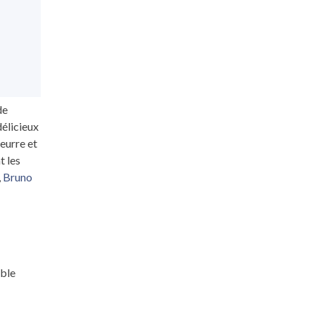
de
délicieux
eurre et
t les
,
Bruno
ible