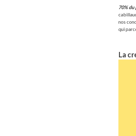
70% du 
cabillau
nos conc
qui parc
La cr