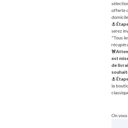
sélection
offerte 
domicile
⚓️ Étape
serez in
"Tous le
récupér
🚨Attent
est mis
de livra
souhait
⚓️ Étape
la boutiq
classiqu
On vous 