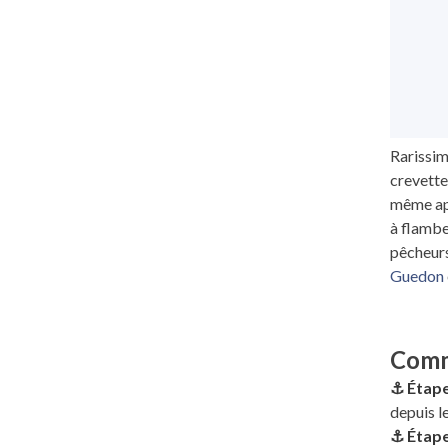
Rarissime
crevette
même apr
à flambe
pêcheurs
Guedon
Comm
⚓️ Étape
depuis l
⚓️ Étape