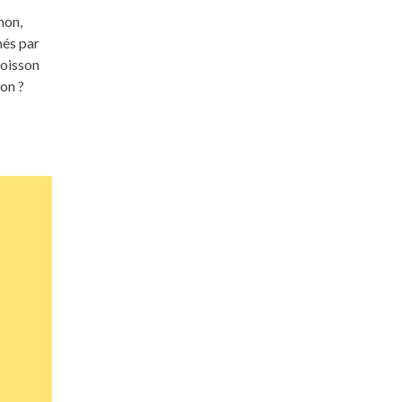
mon,
més par
poisson
non ?