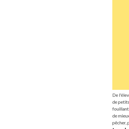
De l'éle
de petit
fouillan
de mieux
pêcher, 