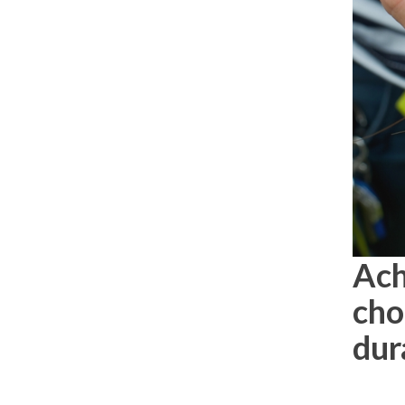
Ach
cho
dur