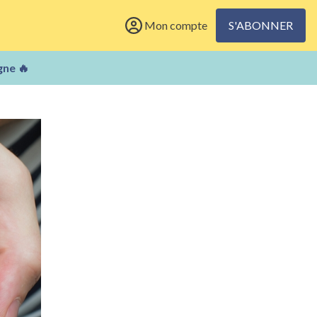
Mon compte
S'ABONNER
gne 🔥