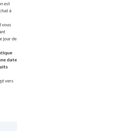
on est
chat à
l vous
ant
e jour de
utique
une date
uits
gé vers