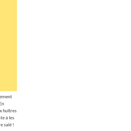
llement
 En
x huîtres
te à les
e salé !