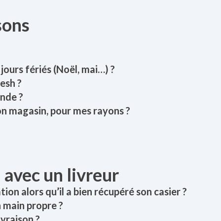
isons
ours fériés (Noël, mai…) ?
esh ?
ande ?
on magasin, pour mes rayons ?
 avec un livreur
ion alors qu’il a bien récupéré son casier ?
n main propre ?
ivraison ?