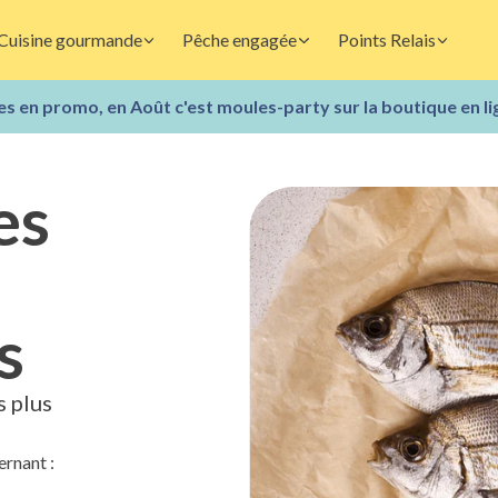
Cuisine gourmande
Pêche engagée
Points Relais
s en promo, en Août c'est moules-party sur la boutique en li
es
s
s plus
ernant :