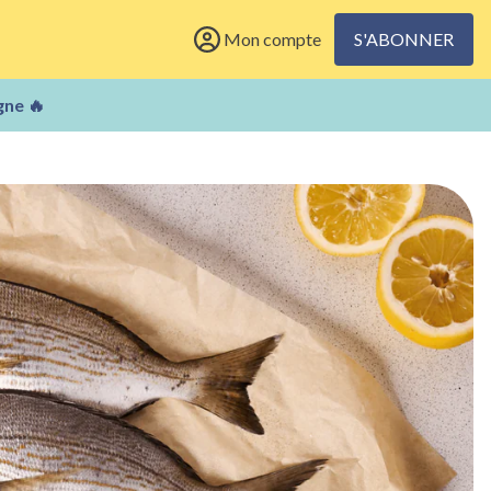
Mon compte
S'ABONNER
gne 🔥