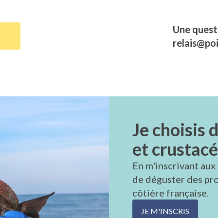
Une questi
relais@poi
Je choisis 
et crustac
En m'inscrivant aux C
de déguster des pro
côtière française.
JE M'INSCRIS