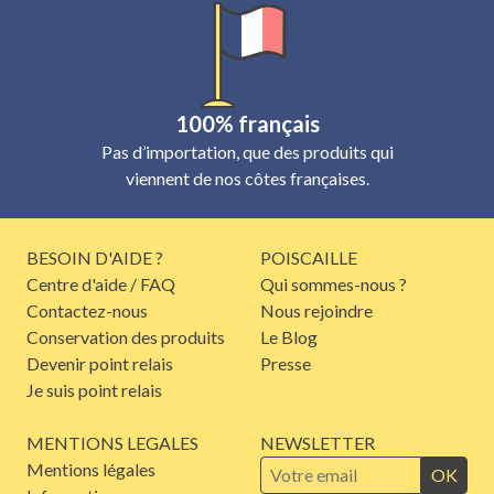
100% français
Pas d’importation, que des produits qui
viennent de nos côtes françaises.
BESOIN D'AIDE ?
POISCAILLE
Centre d'aide / FAQ
Qui sommes-nous ?
Contactez-nous
Nous rejoindre
Conservation des produits
Le Blog
Devenir point relais
Presse
Je suis point relais
MENTIONS LEGALES
NEWSLETTER
Mentions légales
OK