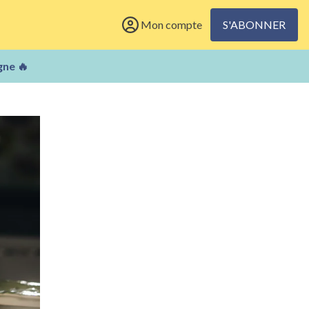
Mon compte
S'ABONNER
gne 🔥