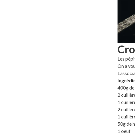
Cro
Les pépi
On a vou
L'associa
Ingrédi
400g de 
2 cuillè
1 cuillè
2 cuillè
1 cuillè
50g de h
1 oeuf