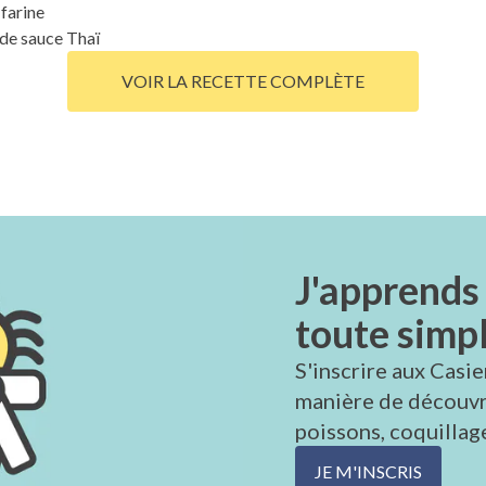
farine
 de sauce Thaï
VOIR LA RECETTE COMPLÈTE
J'apprends 
toute simpl
S'inscrire aux Casie
manière de découvri
poissons, coquillage
JE M'INSCRIS