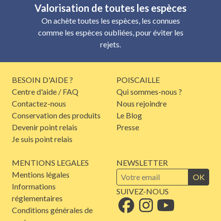
Valorisation de toutes les espèces
On achète toutes les espèces, les connues
comme les espèces oubliées, pour éviter les
rejets.
BESOIN D'AIDE ?
POISCAILLE
Centre d'aide / FAQ
Qui sommes-nous ?
Contactez-nous
Nous rejoindre
Conservation des produits
Le Blog
Devenir point relais
Presse
Je suis point relais
MENTIONS LEGALES
NEWSLETTER
Mentions légales
OK
Informations
SUIVEZ-NOUS
réglementaires
Conditions générales de