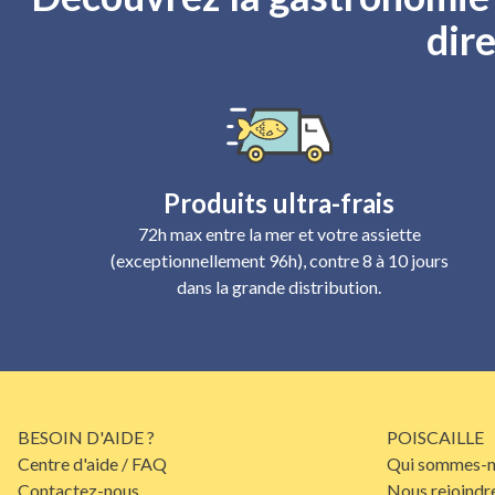
dire
Produits ultra-frais
72h max entre la mer et votre assiette
(exceptionnellement 96h), contre 8 à 10 jours
dans la grande distribution.
BESOIN D'AIDE ?
POISCAILLE
Centre d'aide / FAQ
Qui sommes-n
Contactez-nous
Nous rejoindr