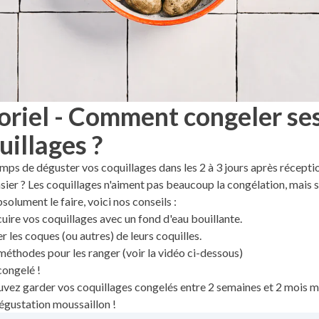
oriel - Comment congeler se
uillages ?
emps de déguster vos coquillages dans les 2 à 3 jours après récepti
sier ? Les coquillages n'aiment pas beaucoup la congélation, mais s
solument le faire, voici nos conseils :
 cuire vos coquillages avec un fond d'eau bouillante.
r les coques (ou autres) de leurs coquilles.
méthodes pour les ranger (voir la vidéo ci-dessous)
congelé !
vez garder vos coquillages congelés entre 2 semaines et 2 mois 
gustation moussaillon !