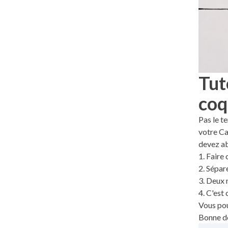
Tut
coq
Pas le t
votre Ca
devez ab
1. Faire
2. Sépare
3. Deux 
4. C'est 
Vous pou
Bonne dé