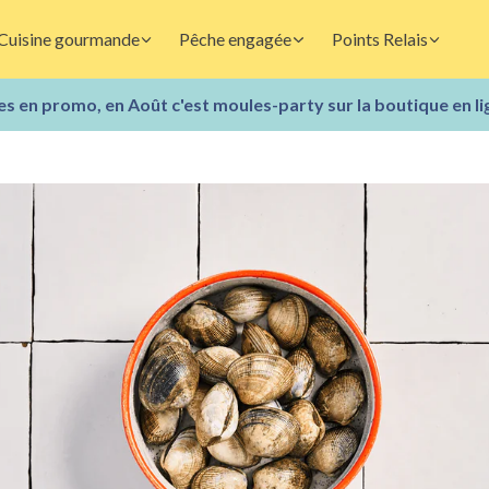
Cuisine gourmande
Pêche engagée
Points Relais
s en promo, en Août c'est moules-party sur la boutique en li