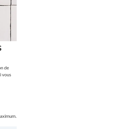
s
on de
i vous
maximum.