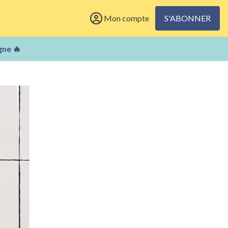
Mon compte
S'ABONNER
gne 🔥