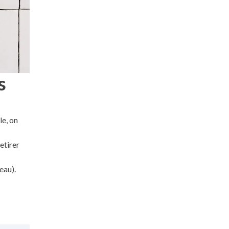
s
le, on
etirer
’eau).