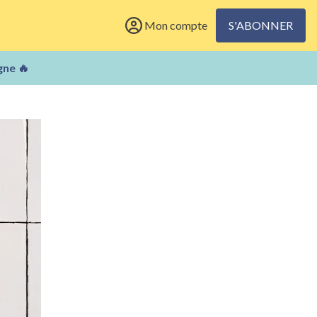
Mon compte
S'ABONNER
gne 🔥