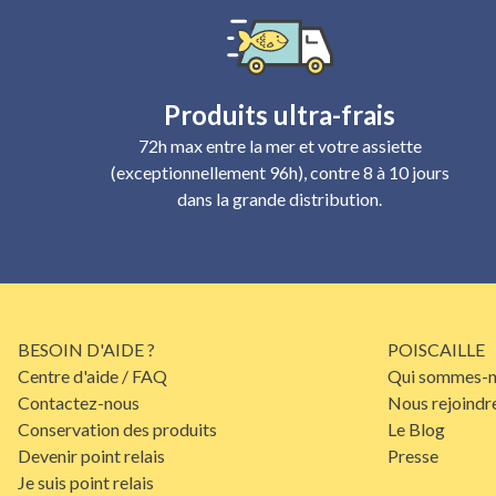
Produits ultra-frais
72h max entre la mer et votre assiette
(exceptionnellement 96h), contre 8 à 10 jours
dans la grande distribution.
BESOIN D'AIDE ?
POISCAILLE
Centre d'aide / FAQ
Qui sommes-n
Contactez-nous
Nous rejoindr
Conservation des produits
Le Blog
Devenir point relais
Presse
Je suis point relais