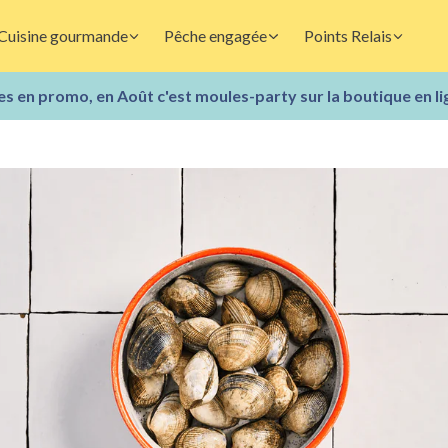
Cuisine gourmande
Pêche engagée
Points Relais
s en promo, en Août c'est moules-party sur la boutique en li