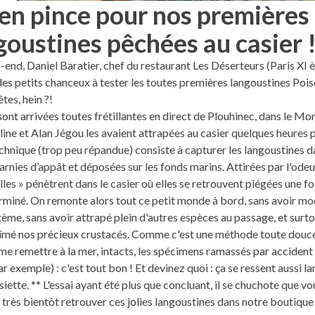
en pince pour nos premières
goustines pêchées au casier 
end, Daniel Baratier, chef du restaurant Les Déserteurs (Paris XI 
 des petits chanceux à tester les toutes premières langoustines Poisc
tes, hein ?!
i sont arrivées toutes frétillantes en direct de Plouhinec, dans le Mo
line et Alan Jégou les avaient attrapées au casier quelques heures p
chnique (trop peu répandue) consiste à capturer les langoustines d
arnies d’appât et déposées sur les fonds marins. Attirées par l'odeur
les » pénètrent dans le casier où elles se retrouvent piégées une foi
erminé. On remonte alors tout ce petit monde à bord, sans avoir mo
tème, sans avoir attrapé plein d'autres espèces au passage, et surt
îmé nos précieux crustacés. Comme c'est une méthode toute douce
e remettre à la mer, intacts, les spécimens ramassés par accident 
ar exemple) : c'est tout bon ! Et devinez quoi : ça se ressent aussi 
siette.
**
L'essai ayant été plus que concluant, il se chuchote que vo
 très bientôt retrouver ces jolies langoustines dans notre boutique