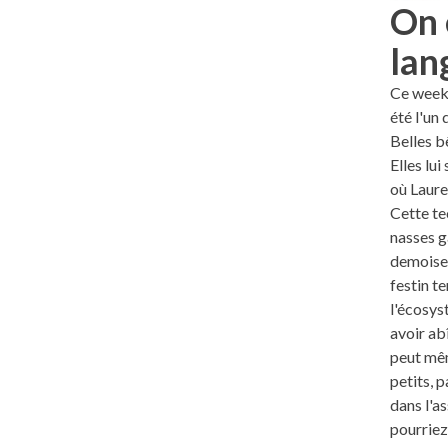
On 
lan
Ce week-
été l'un
Belles bê
Elles lu
où Laure
Cette te
nasses g
demoisel
festin t
l'écosys
avoir ab
peut mêm
petits, p
dans l'as
pourriez