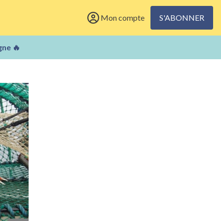
Mon compte
S'ABONNER
gne 🔥