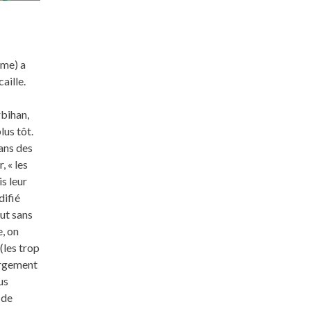
!
ème) a
aille.
rbihan,
lus tôt.
ans des
, « les
s leur
difié
out sans
, on
(les trop
largement
us
 de