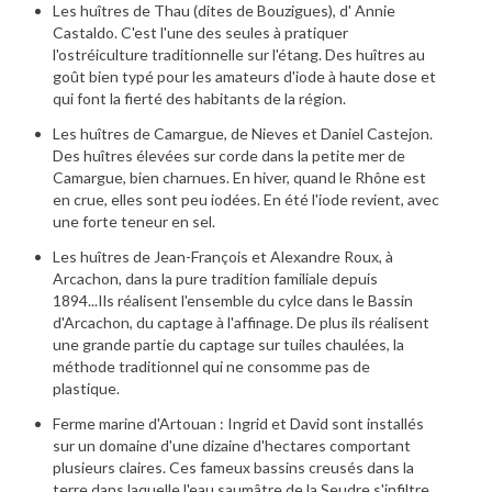
Les huîtres de Thau (dites de Bouzigues), d'
Annie
Castaldo
. C'est l'une des seules à pratiquer
l'ostréiculture traditionnelle sur l'étang. Des huîtres au
goût bien typé pour les amateurs d'iode à haute dose et
qui font la fierté des habitants de la région.
Les huîtres de Camargue, de
Nieves et Daniel Castejon
.
Des huîtres élevées sur corde dans la petite mer de
Camargue, bien charnues. En hiver, quand le Rhône est
en crue, elles sont peu iodées. En été l'iode revient, avec
une forte teneur en sel.
Les huîtres de
Jean-François et Alexandre Roux
, à
Arcachon, dans la pure tradition familiale depuis
1894...Ils réalisent l'ensemble du cylce dans le Bassin
d'Arcachon, du captage à l'affinage. De plus ils réalisent
une grande partie du captage sur tuiles chaulées, la
méthode traditionnel qui ne consomme pas de
plastique.
Ferme marine d'Artouan :
Ingrid et David
sont installés
sur un domaine d'une dizaine d'hectares comportant
plusieurs claires. Ces fameux bassins creusés dans la
terre dans laquelle l'eau saumâtre de la Seudre s'infiltre.