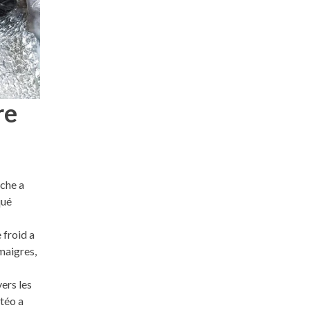
re
nche a
qué
 froid a
maigres,
ers les
étéo a