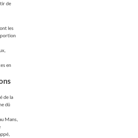
tir de
ont les
oportion
ux,
ces en
cons
é de la
me dû
 au Mans,
e
appé,