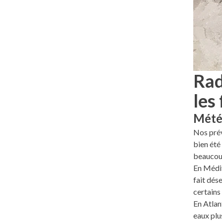
Rad
les
Météo
Nos prév
bien été
beaucoup
En Médit
fait dés
certains
En Atlan
eaux plu