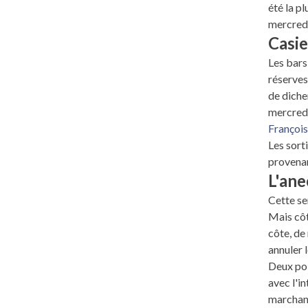
été la p
mercredi
Casie
Les bars
réserves
de diche
mercredi
Françoi
Les sort
provenan
L'ane
Cette se
Mais côt
côte, de
annuler 
Deux poi
avec l'in
marchand