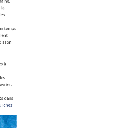
maine.
 la
les
 un temps
lent
oisson
s à
les
évrier.
ts dans
ui chez