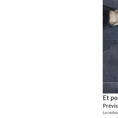
Et po
Prévis
Le redou