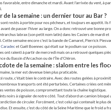
lus favorable, entre dimanche et mardi. Avant l'arrivée du vent, à par
.
r de la semaine : un dernier tour au Bar ?
 sont restés à portée pour nos pêcheurs, et toujours en appétit. Ils f
 avant de passer l'hiver au large. On a donc retrouvé une bonne pr
ntrarchus labrax (son petit nom latin) dans les Casiers de mardi et
. Cette semaine encore c'est la bande de Camaret, Pierrick Piesva
s Caradec
et Gaël Boennec qui était sur le podium sur ce poisson.
ies ont ralenti à partir de mercredi mais on a retrouvé quelques piè
ce du Bassin d'Arcachon ou de l'Île d'Oléron.
cdote de la semaine : slalom entre les flo
maine, la mer est devenue bien plus praticable.
é route, c'était bien le contraire. Avec des routes gelées à proximit
 nombreux transports ont été perturbées. Certaines criées ont mê
les ventes de poisson, compromettant toute la chaîne logistique.
nts noirs à signaler de notre côté. Tout d'abord un camion bloqué
terdiction de circuler. Forcément, c'est celui qui contenait le plus d
ise. Et ensuite, c'est du côté de la Seine Maritime que le froid a fr