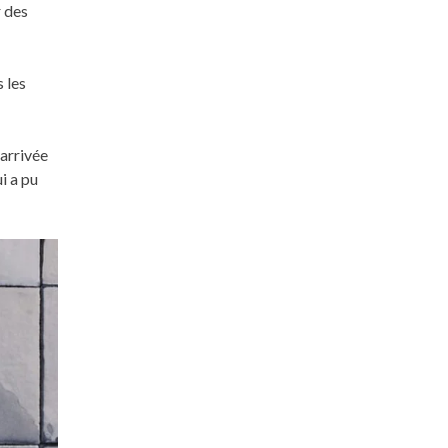
r des
 les
 arrivée
i a pu