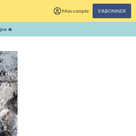
Mon compte
S'ABONNER
gne 🔥