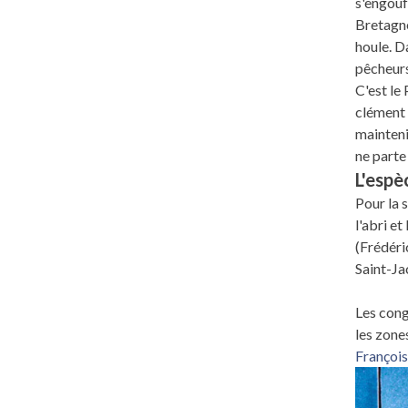
s'engouf
Bretagne
houle. D
pêcheurs
C'est le
clément 
mainteni
ne parte 
L'espè
Pour la 
l'abri e
(Frédéri
Saint-Ja
Les cong
les zones
François