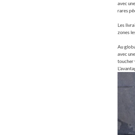
avec une
rares pê
Les livr
zones le
Au globa
avec une
toucher 
L'avanta