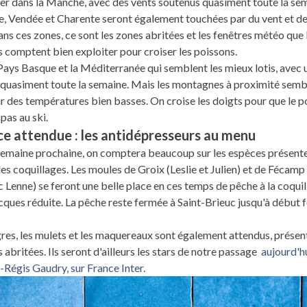
er dans la Manche, avec des vents soutenus quasiment toute la se
, Vendée et Charente seront également touchées par du vent et de
ans ces zones, ce sont les zones abritées et les fenêtres météo que 
 comptent bien exploiter pour croiser les poissons.
 Pays Basque et la Méditerranée qui semblent les mieux lotis, avec
quasiment toute la semaine. Mais les montagnes à proximité semb
r des températures bien basses. On croise les doigts pour que le p
pas au ski.
ce attendue : les antidépresseurs au menu
semaine prochaine, on comptera beaucoup sur les espèces présente
t les coquillages. Les moules de Groix (Leslie et Julien) et de Fécamp
c Lenne) se feront une belle place en ces temps de pêche à la coquil
cques réduite. La pêche reste fermée à Saint-Brieuc jusqu'à début f
res, les mulets et les maquereaux sont également attendus, présen
 abritées. Ils seront d'ailleurs les stars de notre passage
aujourd'h
-Régis Gaudry, sur France Inter.