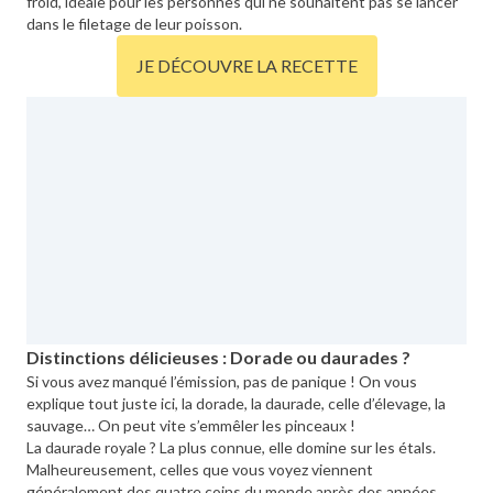
froid, idéale pour les personnes qui ne souhaitent pas se lancer
dans le filetage de leur poisson.
JE DÉCOUVRE LA RECETTE
Distinctions délicieuses : Dorade ou daurades ?
Si vous avez manqué l’émission, pas de panique ! On vous
explique tout juste ici, la dorade, la daurade, celle d’élevage, la
sauvage… On peut vite s’emmêler les pinceaux !
La daurade royale ? La plus connue, elle domine sur les étals.
Malheureusement, celles que vous voyez viennent
généralement des quatre coins du monde après des années