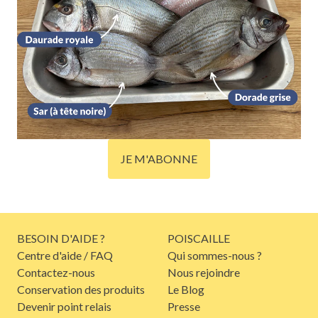
JE M'ABONNE
BESOIN D'AIDE ?
POISCAILLE
Centre d'aide / FAQ
Qui sommes-nous ?
Contactez-nous
Nous rejoindre
Conservation des produits
Le Blog
Devenir point relais
Presse