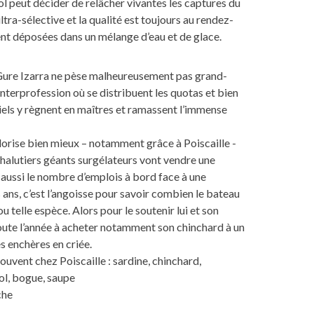
l peut décider de relâcher vivantes les captures du
ltra-sélective et la qualité est toujours au rendez-
ent déposées dans un mélange d’eau et de glace.
Gure Izarra ne pèse malheureusement pas grand-
interprofession où se distribuent les quotas et bien
iels y règnent en maîtres et ramassent l’immense
lorise bien mieux – notamment grâce à Poiscaille -
chalutiers géants surgélateurs vont vendre une
aussi le nombre d’emplois à bord face à une
 ans, c’est l’angoisse pour savoir combien le bateau
ou telle espèce. Alors pour le soutenir lui et son
toute l’année à acheter notamment son chinchard à un
es enchères en criée.
ouvent chez Poiscaille : sardine, chinchard,
l, bogue, saupe
che