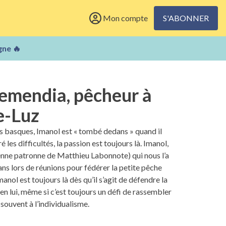
Mon compte
S'ABONNER
gne 🔥
emendia, pêcheur à
e-Luz
s basques, Imanol est « tombé dedans » quand il
é les difficultés, la passion est toujours là. Imanol,
nne patronne de Matthieu Labonnote) qui nous l’a
 ans lors de réunions pour fédérer la petite pêche
anol est toujours là dès qu’il s’agit de défendre la
ça en lui, même si c’est toujours un défi de rassembler
souvent à l’individualisme.