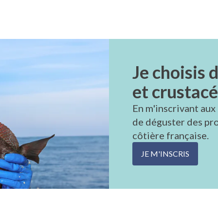
Je choisis 
et crustac
En m'inscrivant aux C
de déguster des pro
côtière française.
JE M'INSCRIS