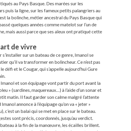
atiqués au Pays Basque. Des marées sur les
rs puis la ligne, sur les fameux petits palangriers au
’est la bolinche, métier ancestral du Pays Basque qui
 passé quelques années comme matelot sur l’un de
e, mais aussi parce que ses aïeux ont pratiqué cette
art de vivre
r s’installer sur un bateau de ce genre, Imanol se
utier qu’il va transformer en bolincheur. Ce n’est pas
 le défi et le Cougar, qui s’appelle aujourd’hui Gure
in.
 Imanol et son équipage vont partir du port avant la
bleu » (sardines, maquereaux…) à l’aide d’un sonar et
etit matin. Il faut garder son calme malgré l’attente
d Imanol annonce à l’équipage qu’on va « jeter »
u), c’est un balai qui se met en place sur le bateau.
estes sont précis, coordonnés, jusqu’au verdict.
bateau à la fin de la manœuvre, les écailles brillent.