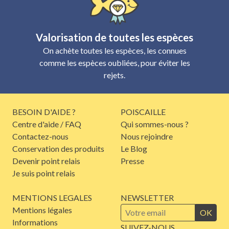
Valorisation de toutes les espèces
On achète toutes les espèces, les connues
comme les espèces oubliées, pour éviter les
rejets.
BESOIN D'AIDE ?
POISCAILLE
Centre d'aide / FAQ
Qui sommes-nous ?
Contactez-nous
Nous rejoindre
Conservation des produits
Le Blog
Devenir point relais
Presse
Je suis point relais
MENTIONS LEGALES
NEWSLETTER
Mentions légales
OK
Informations
SUIVEZ-NOUS