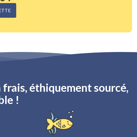
ETTE
 frais, éthiquement sourcé,
ble !