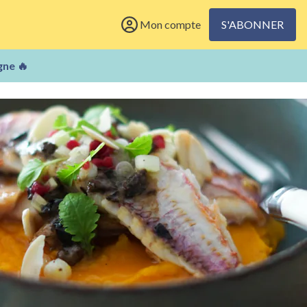
Mon compte
S'ABONNER
gne 🔥