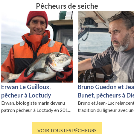
Pêcheurs de seiche
Erwan Le Guilloux,
Bruno Guedon et Je
pêcheur à Loctudy
Bunet, pêcheurs à D
Erwan, biologiste marin devenu
Bruno et Jean-Luc relancent
patron pêcheur à Loctudy en 2017,
tradition du ligneur, avec un
a parcouru les océans du globe, de
complicité unique et une
l’Antarctique au Spitzberg.
connaissance approfondie 
VOIR TOUS LES PÊCHEURS
spots de pêche en Haute-