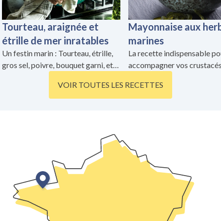
Tourteau, araignée et
Mayonnaise aux her
étrille de mer inratables
marines
Un festin marin : Tourteau, étrille,
La recette indispensable po
gros sel, poivre, bouquet garni, et
accompagner vos crustacé
une mayo maison en
préférés !
VOIR TOUTES LES RECETTES
accompagnement : à consommer
sans modération