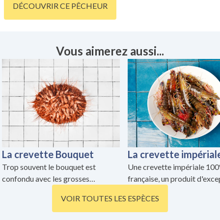
DÉCOUVRIR CE PÊCHEUR
dans un camion vivier.
Vous aimerez aussi...
La crevette Bouquet
La crevette impérial
Trop souvent le bouquet est
Une crevette impériale 10
confondu avec les grosses
française, un produit d'exce
crevettes tropicales ou les
que l'on est fiers de vous pr
VOIR TOUTES LES ESPÈCES
crevettes grises. On parle ici de la
🦐
véritable crevette rose, celle qu'on