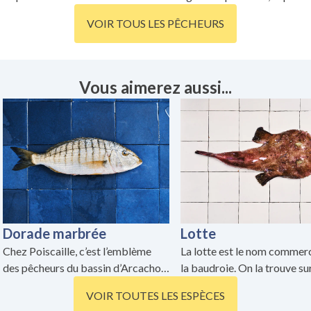
les conditions difficiles des eaux de
eaux du Bassin d'Arcachon 
VOIR TOUS LES PÊCHEURS
la pointe Nord du Cotentin.
une pêche diversifiée et
passionnante ! Embarquez 
son aventure maritime où c
prise est un trésor à découvr
Vous aimerez aussi...
Dorade marbrée
Lotte
Chez Poiscaille, c’est l’emblème
La lotte est le nom commerc
des pêcheurs du bassin d’Arcachon,
la baudroie. On la trouve sur
qui en pêchent quasiment toute
étals essentiellement en qu
VOIR TOUTES LES ESPÈCES
l’année.
en joue. On retire sa tête po