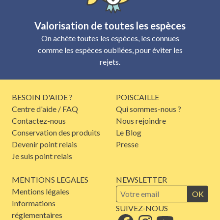
Valorisation de toutes les espèces
On achète toutes les espèces, les connues
comme les espèces oubliées, pour éviter les
rejets.
BESOIN D'AIDE ?
POISCAILLE
Centre d'aide / FAQ
Qui sommes-nous ?
Contactez-nous
Nous rejoindre
Conservation des produits
Le Blog
Devenir point relais
Presse
Je suis point relais
MENTIONS LEGALES
NEWSLETTER
Mentions légales
OK
Informations
SUIVEZ-NOUS
réglementaires