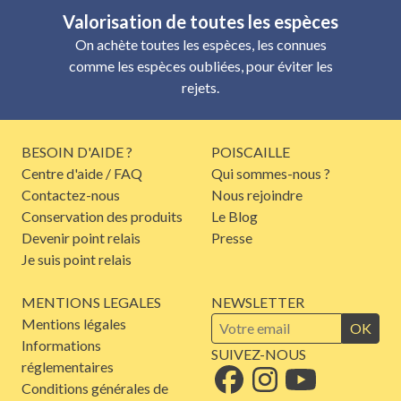
Valorisation de toutes les espèces
On achète toutes les espèces, les connues
comme les espèces oubliées, pour éviter les
rejets.
BESOIN D'AIDE ?
POISCAILLE
Centre d'aide / FAQ
Qui sommes-nous ?
Contactez-nous
Nous rejoindre
Conservation des produits
Le Blog
Devenir point relais
Presse
Je suis point relais
MENTIONS LEGALES
NEWSLETTER
Mentions légales
OK
Informations
SUIVEZ-NOUS
réglementaires
Conditions générales de