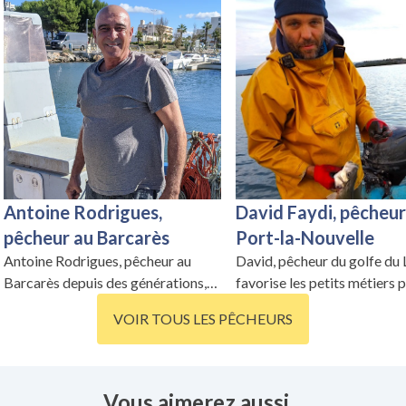
Antoine Rodrigues,
David Faydi, pêcheur
pêcheur au Barcarès
Port-la-Nouvelle
Antoine Rodrigues, pêcheur au
David, pêcheur du golfe du 
Barcarès depuis des générations,
favorise les petits métiers 
évolue vers des techniques douces
pêche durable, notamment 
VOIR TOUS LES PÊCHEURS
et respectueuses de
pêcherie collective.
l'environnement.
Vous aimerez aussi...