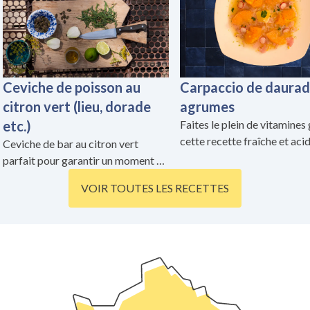
Ceviche de poisson au
Carpaccio de daurad
citron vert (lieu, dorade
agrumes
etc.)
Faites le plein de vitamines
cette recette fraîche et acid
Ceviche de bar au citron vert
mariant la finesse de la dau
parfait pour garantir un moment de
crue et la fraîcheur des agr
plaisir iodé !
VOIR TOUTES LES RECETTES