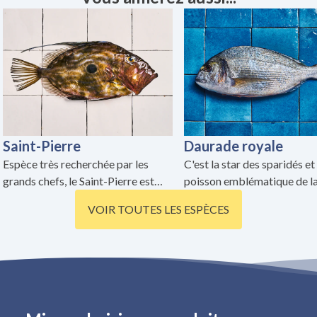
Saint-Pierre
Daurade royale
Espèce très recherchée par les
C'est la star des sparidés et
grands chefs, le Saint-Pierre est
poisson emblématique de l
considéré comme l'un des meilleurs
Méditerranée. On la reconn
VOIR TOUTES LES ESPÈCES
poissons du monde !
facilement grâce à sa tâche
latérale et sa couronne dor
les yeux.