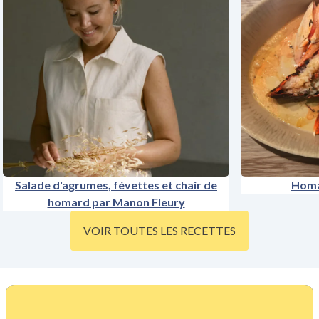
Salade d'agrumes, févettes et chair de
Homar
homard par Manon Fleury
VOIR TOUTES LES RECETTES