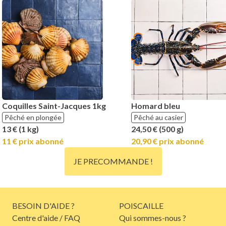
Coquilles Saint-Jacques 1kg
Homard bleu
Pêché en plongée
Pêché au casier
13 € (1 kg)
24,50 € (500 g)
11 € prix abonné
20,90 € prix abonné
JE PRECOMMANDE !
BESOIN D'AIDE ?
POISCAILLE
Centre d'aide / FAQ
Qui sommes-nous ?